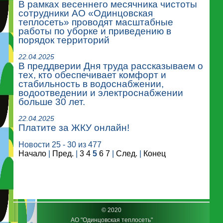
В рамках весеннего месячника чистоты
сотрудники АО «Одинцовская
теплосеть» проводят масштабные
работы по уборке и приведению в
порядок территорий
22.04.2025
В преддверии Дня труда рассказываем о
тех, кто обеспечивает комфорт и
стабильность в водоснабжении,
водоотведении и электроснабжении
больше 30 лет.
22.04.2025
Платите за ЖКУ онлайн!
Новости 25 - 30 из 477
Начало
|
Пред.
|
3
4
5
6
7
|
След.
|
Конец
© 2020
АО "Одинцовская теплосеть"