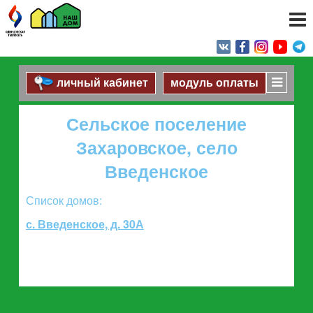
личный кабинет
модуль оплаты
Сельское поселение
Захаровское, село
Введенское
Список домов:
с. Введенское, д. 30А