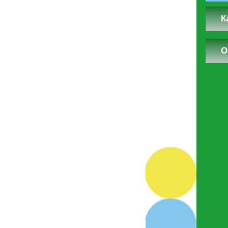
Выберите кол-во
К
О
Услуга
Стоимость
С учётом коммиссия
1.5%
Вы можете отправить список выбранных вами услуг наш
менеджеру, после чего мы обязательно свяжемся с вам
Отправить