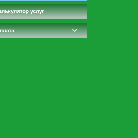
алькулятор услуг
плата
ему
и.