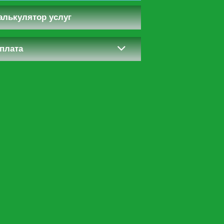
алькулятор услуг
плата