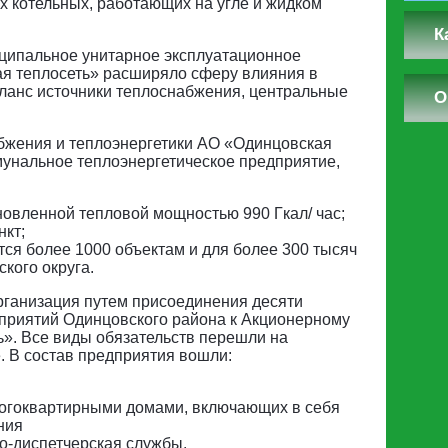
х котельных, работающих на угле и жидком
К
ципальное унитарное эксплуатационное
я теплосеть» расширяло сферу влияния в
ланс источники теплоснабжения, центральные
О
.
бжения и теплоэнергетики АО «Одинцовская
мунальное теплоэнергетическое предприятие,
новленной тепловой мощностью 990 Гкал/ час;
нкт;
тся более 1000 объектам и для более 300 тысяч
кого округа.
рганизация путем присоединения десяти
приятий Одинцовского района к Акционерному
». Все виды обязательств перешли на
 В состав предприятия вошли:
ногоквартирными домами, включающих в себя
ния
о-диспетчерская службы.