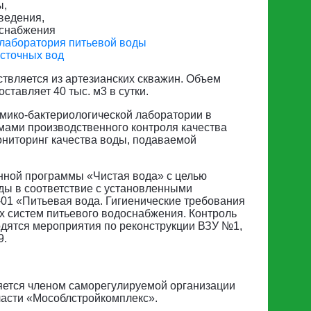
ы,
ведения,
оснабжения
 лаборатория питьевой воды
сточных вод
твляется из артезианских скважин. Объем
тавляет 40 тыс. м3 в сутки.
мико-бактериологической лаборатории в
мами производственного контроля качества
ониторинг качества воды, подаваемой
нной программы «Чистая вода» с целью
ды в соответствие с установленными
01 «Питьевая вода. Гигиенические требования
х систем питьевого водоснабжения. Контроль
дятся мероприятия по реконструкции ВЗУ №1,
9.
яется членом саморегулируемой организации
ласти «Мособлстройкомплекс».