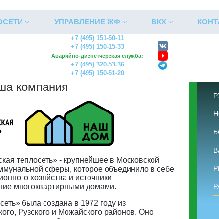
ОСЕТИ
УПРАВЛЕНИЕ ЖФ
ВКХ
КОНТ
+7 (495) 151-50-11
+7 (495) 150-15-33
Аварийно-диспетчерская служба:
+7 (495) 320-53-36
+7 (495) 150-51-20
О
ша компания
Р
Н
Б
В
кая теплосеть» - крупнейшее в Московской
Р
ммунальной сферы, которое объединило в себе
онного хозяйства и источники
ение многоквартирными домами.
Р
еть» была создана в 1972 году из
ого, Рузского и Можайского районов. Оно