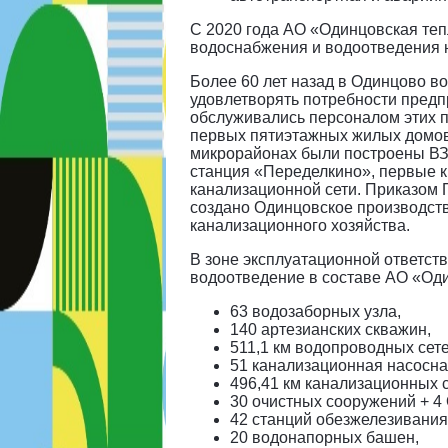
С 2020 года АО «Одинцовская теп
водоснабжения и водоотведения н
Более 60 лет назад в Одинцово 
удовлетворять потребности предп
обслуживались персоналом этих 
первых пятиэтажных жилых домов 
микрорайонах были построены ВЗ
станция «Переделкино», первые 
канализационной сети. Приказом
создано Одинцовское производст
канализационного хозяйства.
В зоне эксплуатационной ответст
водоотведение в составе АО «Оди
63 водозаборных узла,
140 артезианских скважин,
511,1 км водопроводных сете
51 канализационная насосна
496,41 км канализационных с
30 очистных сооружений + 4
42 станций обезжелезивания
20 водонапорных башен,