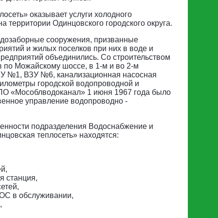
Тип услуги
лосеть» оказывает услуги холодного
а территории Одинцовского городского округа.
Выберите услугу
водозаборные сооружения, призванные
риятий и жилых поселков при них в воде и
Выберите кол-во
предприятий объединились. Со строительством
по Можайскому шоссе, в 1-м и во 2-м
У №1, ВЗУ №6, канализационная насосная
километры городской водопроводной и
 ПО «Мособлводоканал» 1 июня 1967 года было
венное управление водопроводно -
Услуга
Стоимость
С учётом коммиссия
1.5%
венности подразделения Водоснабжение и
нцовская теплосеть» находятся:
Вы можете отправить список выбранных вами услуг наш
менеджеру, после чего мы обязательно свяжемся с вам
й,
я станция,
Отправить
етей,
 ОС в обслуживании,
,