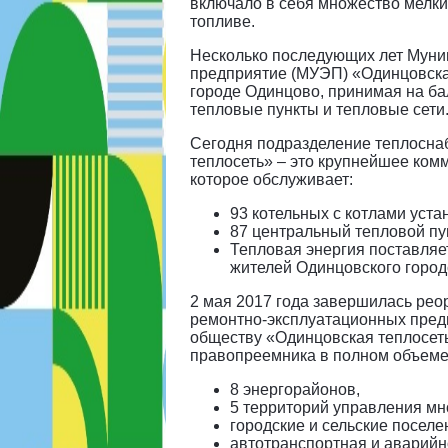
включало в себя множество мелки
топливе.
Несколько последующих лет Муни
предприятие (МУЭП) «Одинцовска
городе Одинцово, принимая на ба
тепловые пункты и тепловые сети
Сегодня подразделение теплосна
теплосеть» – это крупнейшее ком
которое обслуживает:
93 котельных с котлами уста
87 центральный тепловой пу
Тепловая энергия поставляе
жителей Одинцовского городс
2 мая 2017 года завершилась рео
ремонтно-эксплуатационных пред
обществу «Одинцовская теплосеть
правопреемника в полном объеме.
8 энергорайонов,
5 территорий управления м
городские и сельские поселе
автотранспортная и аварийн