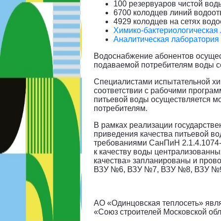
100 резервуаров чистой вод
6700 колодцев линий водоот
4929 колодцев на сетях вод
Химико-бактериологическая
Аналитическая лаборатория 
Водоснабжение абонентов осущес
подаваемой потребителям воды сос
Специалистами испытательной хи
соответствии с рабочими програм
питьевой воды осуществляется м
потребителям.
В рамках реализации государстве
приведения качества питьевой во
требованиями СанПиН 2.1.4.1074-
к качеству воды централизованны
качества» запланированы и прово
ВЗУ №6, ВЗУ №7, ВЗУ №8, ВЗУ №
АО «Одинцовская теплосеть» явл
«Союз строителей Московской об