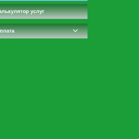
алькулятор услуг
плата
ему
и.