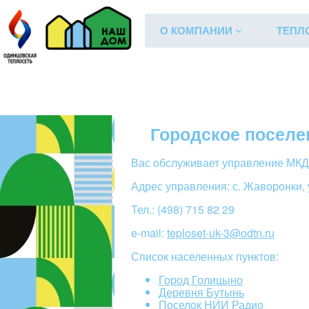
О КОМПАНИИ
ТЕПЛ
Управление ЖФ
Поселения
Гор
Городское поселе
Вас обслуживает управление МКД
Адрес управления: с. Жаворонки, у
Тел.: (498) 715 82 29
e-mail:
teploset-uk-3@odtn.ru
Список населенных пунктов:
Город Голицыно
Деревня Бутынь
Поселок НИИ Радио