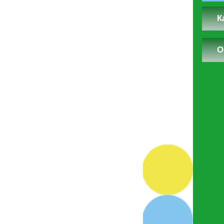
Выберите кол-во
К
О
Услуга
Стоимость
С учётом коммиссия
1.5%
Вы можете отправить список выбранных вами услуг наш
менеджеру, после чего мы обязательно свяжемся с вам
Отправить