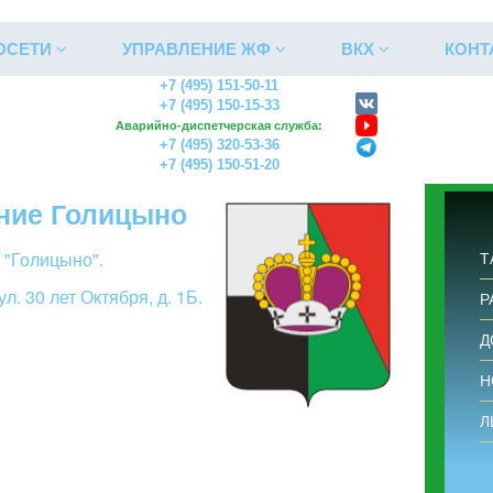
ОСЕТИ
УПРАВЛЕНИЕ ЖФ
ВКХ
КОНТ
+7 (495) 151-50-11
+7 (495) 150-15-33
одское поселение Голицыно
Аварийно-диспетчерская служба:
+7 (495) 320-53-36
+7 (495) 150-51-20
ние Голицыно
 "Голицыно".
Т
л. 30 лет Октября, д. 1Б.
Р
Д
Н
Тип услуги
Л
Выберите услугу