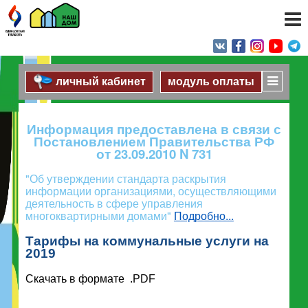
личный кабинет
модуль оплаты
Информация предоставлена в связи с
Постановлением Правительства РФ
от 23.09.2010 N 731
"Об утверждении стандарта раскрытия
информации организациями, осуществляющими
деятельность в сфере управления
многоквартирными домами"
Подробно...
Тарифы на коммунальные услуги на
2019
Скачать в формате .PDF