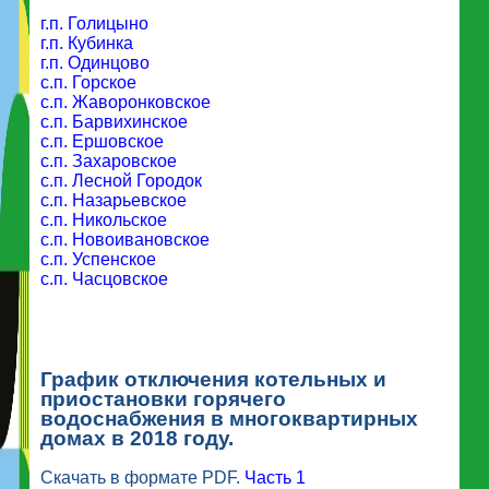
г.п. Голицыно
г.п. Кубинка
г.п. Одинцово
с.п. Горское
с.п. Жаворонковское
с.п. Барвихинское
с.п. Ершовское
с.п. Захаровское
с.п. Лесной Городок
с.п. Назарьевское
с.п. Никольское
с.п. Новоивановское
с.п. Успенское
с.п. Часцовское
График отключения котельных и
приостановки горячего
водоснабжения в многоквартирных
домах в 2018 году.
Скачать в формате PDF.
Часть 1