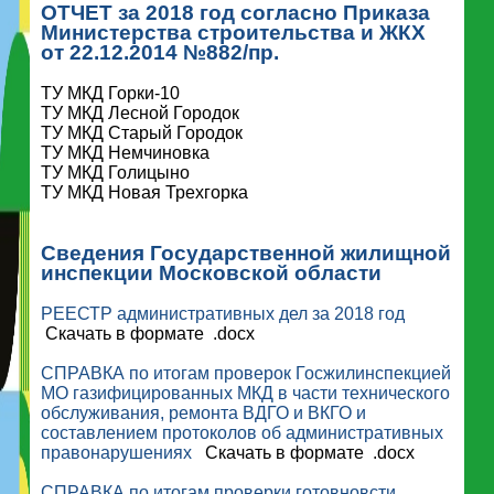
ОТЧЕТ за 2018 год согласно Приказа
Министерства строительства и ЖКХ
от 22.12.2014 №882/пр.
ТУ МКД Горки-10
ТУ МКД Лесной Городок
ТУ МКД Старый Городок
ТУ МКД Немчиновка
ТУ МКД Голицыно
ТУ МКД Новая Трехгорка
Сведения Государственной жилищной
инспекции Московской области
РЕЕСТР административных дел за 2018 год
Скачать в формате .docx
СПРАВКА по итогам проверок Госжилинспекцией
МО газифицированных МКД в части технического
обслуживания, ремонта ВДГО и ВКГО и
составлением протоколов об административных
правонарушениях
Скачать в формате .docx
СПРАВКА по итогам проверки готовновсти