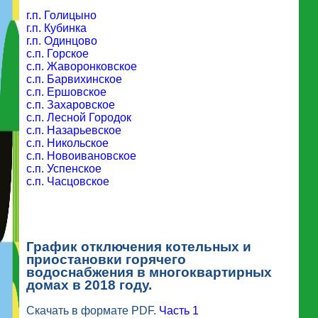
г.п. Голицыно
г.п. Кубинка
г.п. Одинцово
с.п. Горское
с.п. Жаворонковское
с.п. Барвихинское
с.п. Ершовское
с.п. Захаровское
с.п. Лесной Городок
с.п. Назарьевское
с.п. Никольское
с.п. Новоивановское
с.п. Успенское
с.п. Часцовское
График отключения котельных и
приостановки горячего
водоснабжения в многоквартирных
домах в 2018 году.
Скачать в формате PDF.
Часть 1