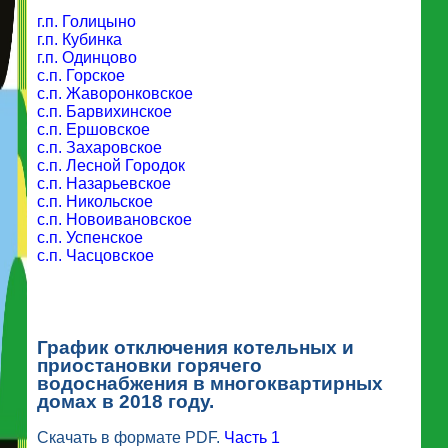
г.п. Голицыно
г.п. Кубинка
г.п. Одинцово
с.п. Горское
с.п. Жаворонковское
с.п. Барвихинское
с.п. Ершовское
с.п. Захаровское
с.п. Лесной Городок
с.п. Назарьевское
с.п. Никольское
с.п. Новоивановское
с.п. Успенское
с.п. Часцовское
График отключения котельных и
приостановки горячего
водоснабжения в многоквартирных
домах в 2018 году.
Скачать в формате PDF.
Часть 1