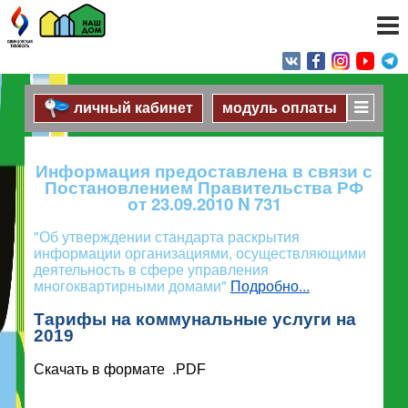
личный кабинет
модуль оплаты
Информация предоставлена в связи с
Постановлением Правительства РФ
от 23.09.2010 N 731
"Об утверждении стандарта раскрытия
информации организациями, осуществляющими
деятельность в сфере управления
многоквартирными домами"
Подробно...
Тарифы на коммунальные услуги на
2019
Скачать в формате .PDF