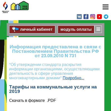
личный кабинет
модуль оплаты
Информация предоставлена в связи с
Постановлением Правительства РФ
от 23.09.2010 N 731
"Об утверждении стандарта раскрытия
информации организациями, осуществляющими
деятельность в сфере управления
многоквартирными домами"
Подробно...
Тарифы на коммунальные услуги на
2019
Скачать в формате .PDF