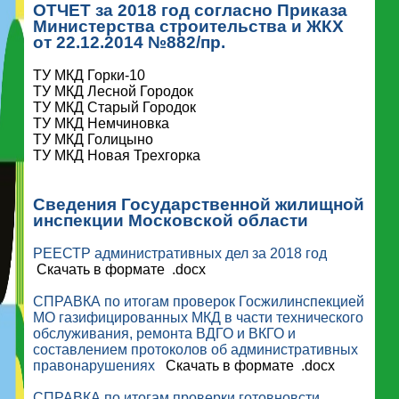
ОТЧЕТ за 2018 год согласно Приказа
Министерства строительства и ЖКХ
от 22.12.2014 №882/пр.
ТУ МКД Горки-10
ТУ МКД Лесной Городок
ТУ МКД Старый Городок
ТУ МКД Немчиновка
ТУ МКД Голицыно
ТУ МКД Новая Трехгорка
Сведения Государственной жилищной
инспекции Московской области
РЕЕСТР административных дел за 2018 год
Скачать в формате .docx
СПРАВКА по итогам проверок Госжилинспекцией
МО газифицированных МКД в части технического
обслуживания, ремонта ВДГО и ВКГО и
составлением протоколов об административных
правонарушениях
Скачать в формате .docx
СПРАВКА по итогам проверки готовновсти