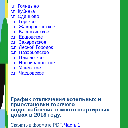
г.п. Голицыно
г.п. Кубинка
г.п. Одинцово
с.п. Горское
с.п. Жаворонковское
с.п. Барвихинское
с.п. Ершовское
с.п. Захаровское
с.п. Лесной Городок
с.п. Назарьевское
с.п. Никольское
с.п. Новоивановское
с.п. Успенское
с.п. Часцовское
График отключения котельных и
приостановки горячего
водоснабжения в многоквартирных
домах в 2018 году.
Скачать в формате PDF.
Часть 1