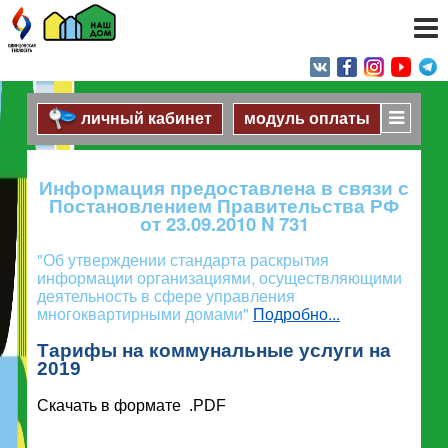
личный кабинет
модуль оплаты
Информация предоставлена в связи с
Постановлением Правительства РФ
от 23.09.2010 N 731
"Об утверждении стандарта раскрытия
информации организациями, осуществляющими
деятельность в сфере управления
многоквартирными домами"
Подробно...
Тарифы на коммунальные услуги на
2019
Скачать в формате .PDF