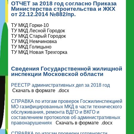
ОТЧЕТ за 2018 год согласно Приказа
Министерства строительства и ЖКХ
от 22.12.2014 №882/пр.
ТУ МКД Горки-10
ТУ МКД Лесной Городок
ТУ МКД Старый Городок
ТУ МКД Немчиновка
ТУ МКД Голицыно
ТУ МКД Новая Трехгорка
Сведения Государственной жилищной
инспекции Московской области
РЕЕСТР административных дел за 2018 год
Скачать в формате .docx
СПРАВКА по итогам проверок Госжилинспекцией
МО газифицированных МКД в части технического
обслуживания, ремонта ВДГО и ВКГО и
составлением протоколов об административных
правонарушениях
Скачать в формате .docx
СПРАВКА по итогам проверки готовновсти