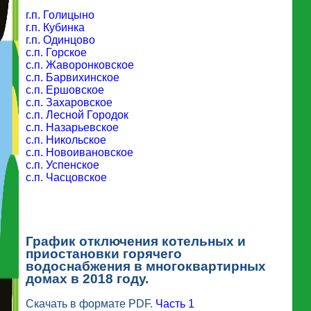
г.п. Голицыно
г.п. Кубинка
г.п. Одинцово
с.п. Горское
с.п. Жаворонковское
с.п. Барвихинское
с.п. Ершовское
с.п. Захаровское
с.п. Лесной Городок
с.п. Назарьевское
с.п. Никольское
с.п. Новоивановское
с.п. Успенское
с.п. Часцовское
График отключения котельных и
приостановки горячего
водоснабжения в многоквартирных
домах в 2018 году.
Скачать в формате PDF.
Часть 1